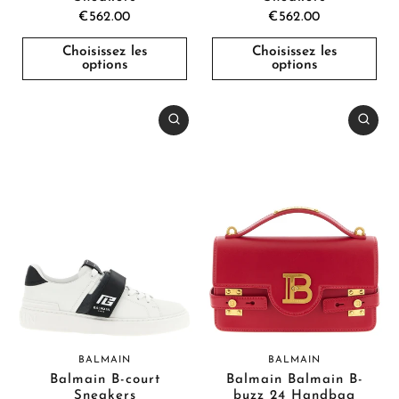
€562.00
€562.00
Choisissez les
Choisissez les
options
options
BALMAIN
BALMAIN
Balmain B-court
Balmain Balmain B-
Sneakers
buzz 24 Handbag