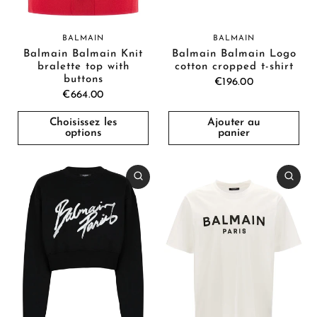
BALMAIN
BALMAIN
Balmain Balmain Knit
Balmain Balmain Logo
bralette top with
cotton cropped t-shirt
buttons
€196.00
€664.00
Choisissez les
Ajouter au
options
panier