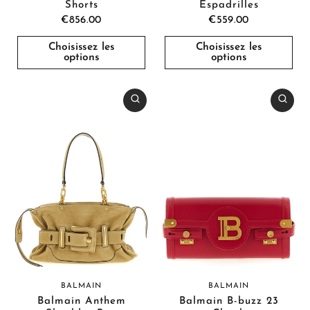
Shorts
Espadrilles
€856.00
€559.00
Choisissez les
Choisissez les
options
options
BALMAIN
BALMAIN
Balmain Anthem
Balmain B-buzz 23