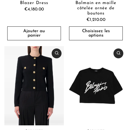
Blazer Dress
Balmain en maille
côtelée ornée de
€4,180.00
boutons
€1,210.00
Ajouter au
Choisissez les
panier
options