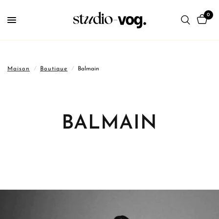
0
Maison
/
Boutique
/
Balmain
BALMAIN