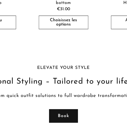
p
bottom
H
€31.00
u
Choisissez les
options
ELEVATE YOUR STYLE
nal Styling – Tailored to your lif
m quick outfit solutions to full wardrobe transformat
Book