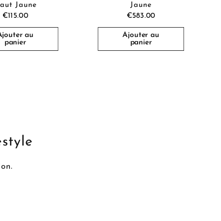
aut Jaune
Jaune
€115.00
€583.00
Ajouter au
Ajouter au
panier
panier
estyle
ion.