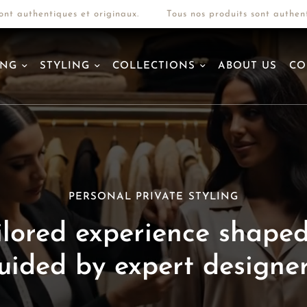
authentiques et originaux.
Tous nos produits sont authentique
ING
STYLING
COLLECTIONS
ABOUT US
CO
LUXURY BRANDS SHOPPING
PERSONAL PRIVATE STYLING
efined
selection
of
rare
conic
pieces,
chosen
wi
ilored
experience
shape
precision.
uided
by
expert
designer