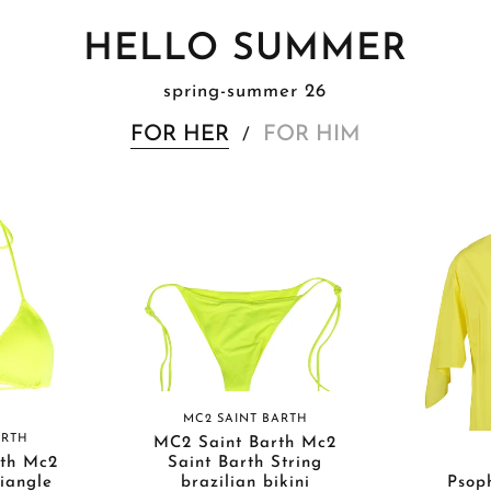
HELLO SUMMER
spring-summer 26
FOR HER
FOR HIM
/
MC2 SAINT BARTH
ARTH
MC2 Saint Barth Mc2
th Mc2
Saint Barth String
riangle
brazilian bikini
Psop