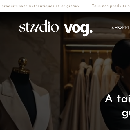
uits sont authentiques et originaux.
Tous nos produits sont 
SHOPP
A
r
i
A
ta
g