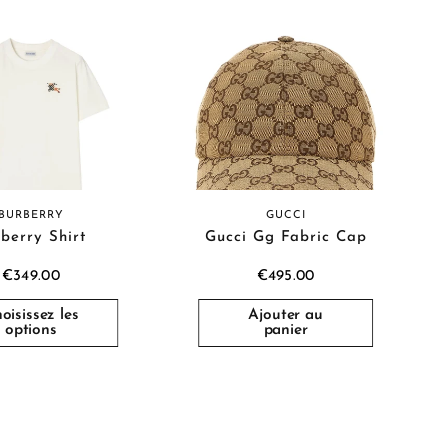
BURBERRY
GUCCI
berry Shirt
Gucci Gg Fabric Cap
€349.00
€495.00
oisissez les
Ajouter au
options
panier