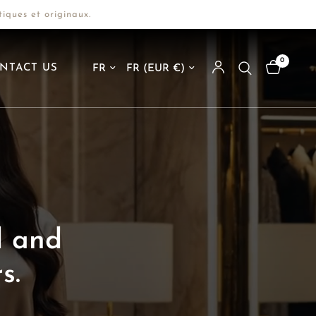
s et originaux.
0
Mettre à jour le pays/la région
Mettre à jour le pays/la région
NTACT US
and
th
d
and
s.