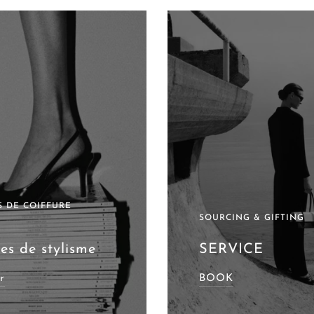
 DE COIFFURE
S
SOURCING & GIFTING
es de stylisme
SERVICE
r
BOOK