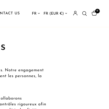
0
Mettre à jour le pays/la région
Mettre à jour le pays/la région
NTACT US
s
tés. Notre engagement
ent les personnes, la
collaborons
ntrôles rigoureux afin