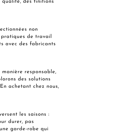
qualité, des finitions
lectionnées non
 pratiques de travail
ts avec des fabricants
e manière responsable,
lorons des solutions
 En achetant chez nous,
ersent les saisons :
our durer, pas
 une garde-robe qui