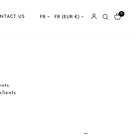
0
Mettre à jour le pays/la région
Mettre à jour le pays/la région
NTACT US
nts.
clients