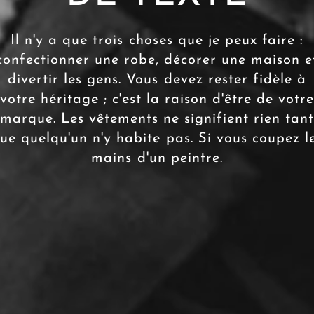
Il
n'y
a
que
trois
choses
que
je
peux
faire
:
confectionner
une
robe,
décorer
une
maison
e
divertir
les
gens.
Vous
devez
rester
fidèle
à
votre
héritage ;
c'est
la
raison
d'être
de
votr
marque.
Les
vêtements
ne
signifient
rien
tan
ue
quelqu'un
n'y
habite
pas.
Si
vous
coupez
l
mains
d'un
peintre.