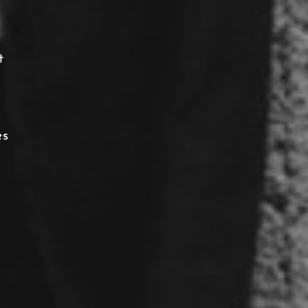
t
e
t
es