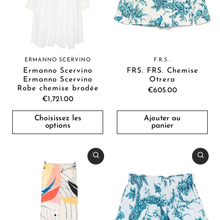
ERMANNO SCERVINO
F.R.S .
Ermanno Scervino
FRS. FRS. Chemise
Ermanno Scervino
Otrera
Robe chemise brodée
€605.00
€1,721.00
Choisissez les
Ajouter au
options
panier