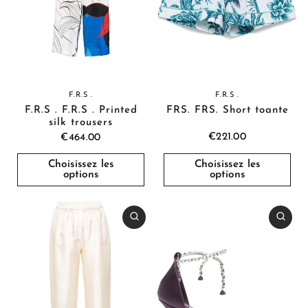
F.R.S .
F.R.S .
F.R.S . F.R.S . Printed
FRS. FRS. Short toante
silk trousers
€221.00
€464.00
Choisissez les
Choisissez les
options
options