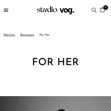
0
Maison
/
Boutique
/
For Her
FOR HER