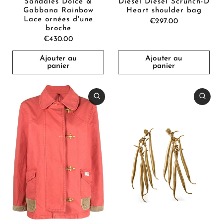
Sandales Dolce &
Diesel Diesel Scrunch-D
Gabbana Rainbow
Heart shoulder bag
Lace ornées d'une
€297.00
broche
€430.00
Ajouter au
Ajouter au
panier
panier