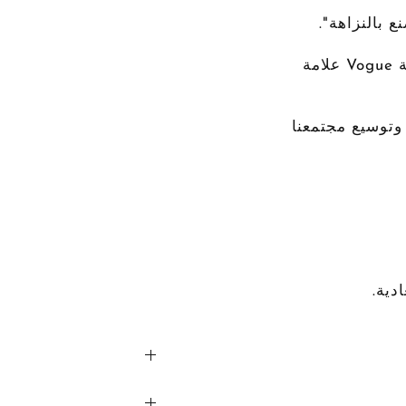
ع بالنزاهة".
- تضمنت جلسة التصوير التحريرية المستوحاة من مجلة Vogue علامة
وتوسيع مجتمعنا
دية.