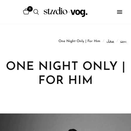
0
بيت
/
محل
/
One Night Only | For Him
ONE NIGHT ONLY |
FOR HIM